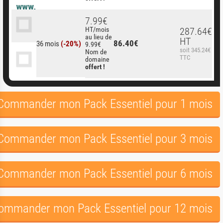
7.99€
HT/mois
287.64€
au lieu de
HT
86.40€
36 mois
(-20%)
9.99€
soit 345.24€
Nom de
TTC
domaine
offert !