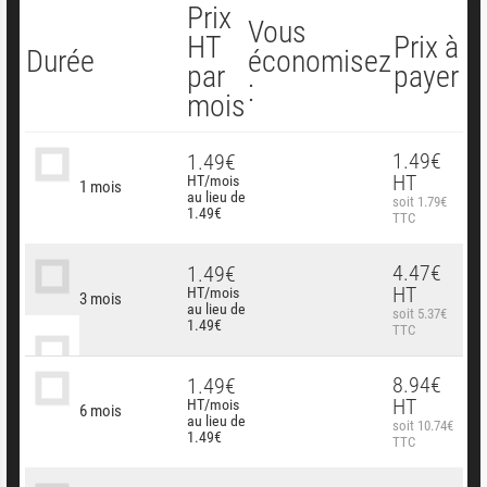
Prix
Vous
HT
Prix à
Durée
économisez
par
payer
:
mois
1.49€
1.49€
HT
HT/mois
1 mois
au lieu de
soit 1.79€
1.49€
TTC
4.47€
1.49€
HT
HT/mois
3 mois
au lieu de
soit 5.37€
1.49€
TTC
8.94€
1.49€
HT
HT/mois
6 mois
au lieu de
soit 10.74€
1.49€
TTC