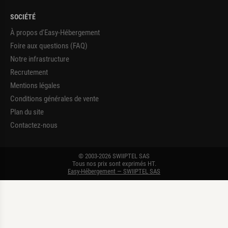
SOCIÉTÉ
À propos d'Easy-Hébergement
Foire aux questions (FAQ)
Notre infrastructure
Recrutement
Mentions légales
Conditions générales de vente
Plan du site
Contactez-nous
© 2003-2026 SWIIPTEL SAS
Tous nos prix sont exprimés HT.
Easy-Hébergement — SWIIPTEL SAS