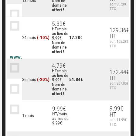
12 mois
Nom de
soit 86.28€
domaine
TTC
offert !
5.39€
HT/mois
129.36€
au lieu de
HT
24 mois
(-10%)
17.28€
5.99€
soit 155.28€
Nom de
TTC
domaine
offert !
4.79€
HT/mois
172.44€
au lieu de
HT
51.84€
36 mois
(-20%)
5.99€
soit 207.00€
Nom de
TTC
domaine
offert !
9.99€
9.99€
HT
HT/mois
1 mois
au lieu de
soit 11.99€
9.99€
TTC