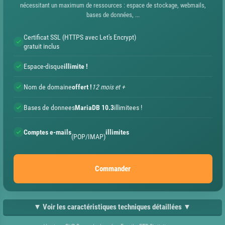
nécessitant un maximum de ressources : espace de stockage, webmails,
bases de données, ...
Certificat SSL (HTTPS avec Let's Encrypt)
gratuit inclus
Espace-disque
illimite !
Nom de domaine
offert !
12 mois et +
Bases de donnees
MariaDB 10.3
illimitees !
Comptes e-mails
illimites
(POP/IMAP)
Commander
▼ Voir les caractéristiques techniques détaillées ▼