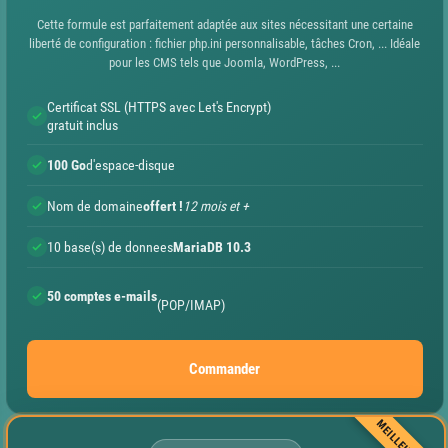
Cette formule est parfaitement adaptée aux sites nécessitant une certaine
liberté de configuration : fichier php.ini personnalisable, tâches Cron, ... Idéale
pour les CMS tels que Joomla, WordPress, ...
Certificat SSL (HTTPS avec Let's Encrypt)
gratuit inclus
100 Go
d'espace-disque
Nom de domaine
offert !
12 mois et +
10 base(s) de donnees
MariaDB 10.3
50 comptes e-mails
(POP/IMAP)
Commander