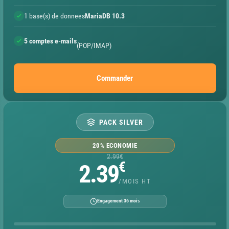
1 base(s) de donnees
MariaDB 10.3
5 comptes e-mails
(POP/IMAP)
Commander
PACK SILVER
20% ECONOMIE
2.99€
€
2.39
/MOIS HT
Engagement 36 mois