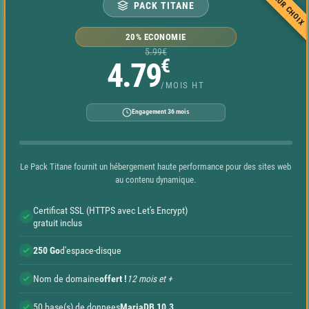
MEILLEUR CHOIX
PACK TITANE
20% ECONOMIE
5.99€
€
4.79
/MOIS HT
Engagement 36 mois
Le Pack Titane fournit un hébergement haute performance pour des sites web
au contenu dynamique.
Certificat SSL (HTTPS avec Let's Encrypt)
gratuit inclus
250 Go
d'espace-disque
Nom de domaine
offert !
12 mois et +
50 base(s) de donnees
MariaDB 10.3