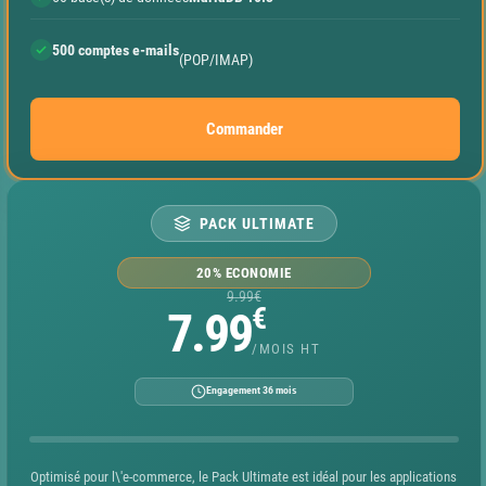
500 comptes e-mails
(POP/IMAP)
Commander
PACK ULTIMATE
20% ECONOMIE
9.99€
€
7.99
/MOIS HT
Engagement 36 mois
Optimisé pour l\'e-commerce, le Pack Ultimate est idéal pour les applications