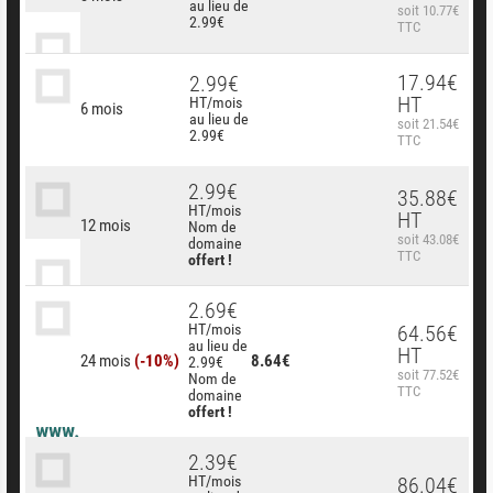
au lieu de
soit 10.77€
2.99€
TTC
17.94€
2.99€
HT
HT/mois
6 mois
au lieu de
soit 21.54€
2.99€
TTC
2.99€
35.88€
HT/mois
HT
12 mois
Nom de
soit 43.08€
domaine
TTC
offert !
2.69€
HT/mois
64.56€
au lieu de
HT
24 mois
(-10%)
8.64€
2.99€
soit 77.52€
Nom de
TTC
domaine
offert !
2.39€
HT/mois
86.04€