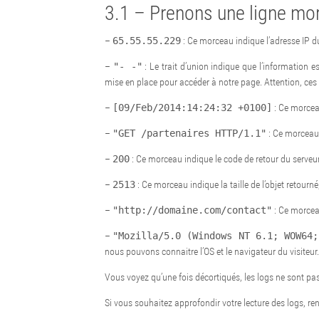
3.1 – Prenons une ligne m
–
65.55.55.229
: Ce morceau indique l’adresse IP du
–
"- -"
: Le trait d’union indique que l’information 
mise en place pour accéder à notre page. Attention, ces
–
[09/Feb/2014:14:24:32 +0100]
: Ce morceau 
–
"GET /partenaires HTTP/1.1"
: Ce morceau 
–
200
: Ce morceau indique le code de retour du serveur
–
2513
: Ce morceau indique la taille de l’objet retourné
–
"http://domaine.com/contact"
: Ce morceau
–
"Mozilla/5.0 (Windows NT 6.1; WOW64;
nous pouvons connaitre l’OS et le navigateur du visiteu
Vous voyez qu’une fois décortiqués, les logs ne sont pa
Si vous souhaitez approfondir votre lecture des logs, re