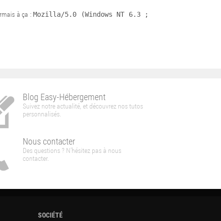
ormais à ça :
Mozilla/5.0 (Windows NT 6.3 ;
Blog Easy-Hébergement
Suivez notre actualité, et découvrez nos tutos
personnalisés.
Nous contacter
Des questions ? N'hésitez pas à nous
contacter.
SOCIÉTÉ