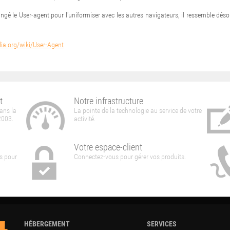
angé le User-agent pour l’uniformiser avec les autres navigateurs, il ressemble dés
edia.org/wiki/User-Agent
t
Notre infrastructure
ans la
La pointe de la technologie au service de votre
2003.
activité.
Votre espace-client
s pour
Connectez-vous pour gérer vos produits.
HÉBERGEMENT
SERVICES