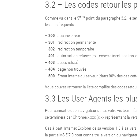
3.2 – Les codes retour les 
ème
Comme vu dans le 5
point du paragraphe 3.2, le ser
les plus fréquents :
–
200
: aucune erreur
–
301
: redirection permanente
–
302
: redirection temporaire
–
401
: autorisation refusée (ex : échec d’identification 
–
403
: accès refusé
–
404
: page non trouvée
–
500
: Erreur interne du serveur (dans 90% des cas cette
Vous pouvez retrouver la liste complête des codes retou
3.3 Les User Agents les plu
Pour connaitre quel navigateur utilise votre visiteur, il 
se terminera par Chrome/x.xxx (x.xx représentant la vers
Cas à part, Internet Explorer de sa version 1.5 à sa ver
la partie MSIE 7.0 pour connaitre la version du navigateur