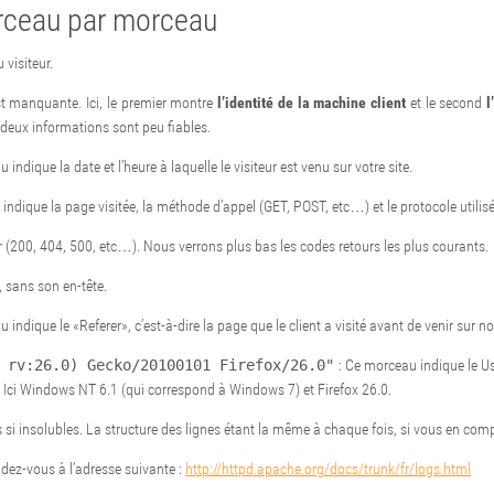
orceau par morceau
 visiteur.
est manquante. Ici, le premier montre
l’identité de la machine client
et le second
l
 deux informations sont peu fiables.
indique la date et l’heure à laquelle le visiteur est venu sur votre site.
indique la page visitée, la méthode d’appel (GET, POST, etc…) et le protocole utilisé
 (200, 404, 500, etc…). Nous verrons plus bas les codes retours les plus courants.
, sans son en-tête.
 indique le «Referer», c’est-à-dire la page que le client a visité avant de venir sur n
 rv:26.0) Gecko/20100101 Firefox/26.0"
: Ce morceau indique le Us
r. Ici Windows NT 6.1 (qui correspond à Windows 7) et Firefox 26.0.
s si insolubles. La structure des lignes étant la même à chaque fois, si vous en co
ndez-vous à l’adresse suivante :
http://httpd.apache.org/docs/trunk/fr/logs.html