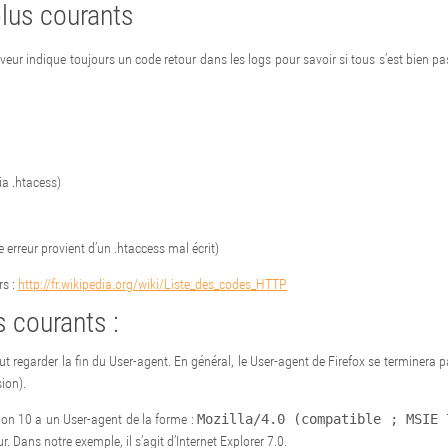
plus courants
veur indique toujours un code retour dans les logs pour savoir si tous s’est bien pas
via .htacess)
 erreur provient d’un .htaccess mal écrit)
rs :
http://fr.wikipedia.org/wiki/Liste_des_codes_HTTP
s courants :
faut regarder la fin du User-agent. En général, le User-agent de Firefox se terminera 
ion).
sion 10 a un User-agent de la forme :
Mozilla/4.0 (compatible ; MSIE 
. Dans notre exemple, il s’agit d’Internet Explorer 7.0.