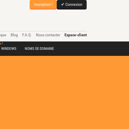
Inscription !
✔ Connexion
ique
Blog
F.A.Q.
Nous contacter
Espace-client
 !
S WINDOWS
NOMS DE DOMAINE