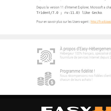
Depuis la version 11 d’Internet Explorer, Microsoft a ch
Trident/7.0 ; rv:11.0) like Gecko
.
Pour en savoir plus sur les Users-agent :
http://fr.wikip
À propos d'Easy-Hébergemen
Hébergeur 100% français, spécialisé d
fourniture de services Internet depuis 
Programme fidélité !
Nous récompensons nos fidèles client
chacun de leurs achats !